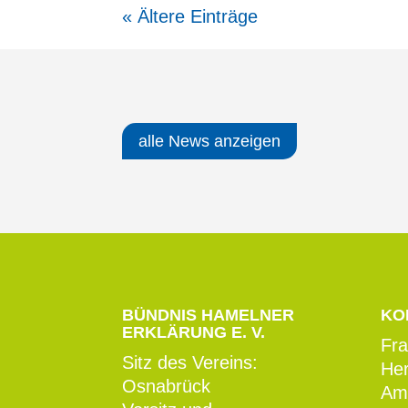
« Ältere Einträge
alle News anzeigen
BÜNDNIS HAMELNER
KO
ERKLÄRUNG E. V.
Fra
Sitz des Vereins:
He
Osnabrück
Am 