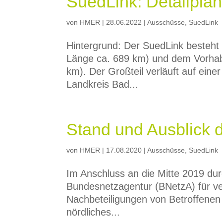
SuedLink: Detailplan
von
HMER
|
28.06.2022
|
Ausschüsse
,
SuedLink
Hintergrund: Der SuedLink besteht
Länge ca. 689 km) und dem Vorhabe
km). Der Großteil verläuft auf ei
Landkreis Bad...
Stand und Ausblick 
von
HMER
|
17.08.2020
|
Ausschüsse
,
SuedLink
Im Anschluss an die Mitte 2019 du
Bundesnetzagentur (BNetzA) für ve
Nachbeteiligungen von Betroffenen 
nördliches...