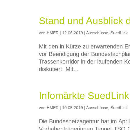
Stand und Ausblick 
von
HMER
|
12.06.2019
|
Ausschüsse
,
SuedLink
Mit den in Kürze zu erwartenden E
vor Beendigung der Bundesfachpla
Trassenkorridor in der laufenden K
diskutiert. Mit...
Infomärkte SuedLink
von
HMER
|
10.05.2019
|
Ausschüsse
,
SuedLink
Die Bundesnetzagentur hat im Apri
Vorhabenträgerinnen Tennet TSO